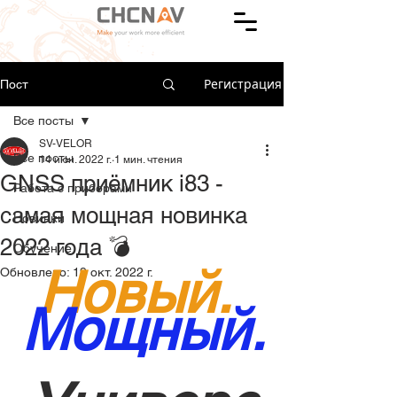
Регистрация
Пост
Все посты
SV-VELOR
Все посты
14 июн. 2022 г.
1 мин. чтения
GNSS приёмник i83 -
Работа с приборами
самая мощная новинка
Новинки
2022 года 💣
Обучение
Новый. 
Обновлено:
19 окт. 2022 г.
Мощный.